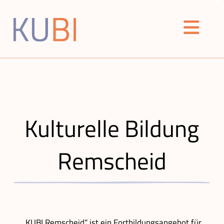
T
t
W
Nav
Kulturelle Bildung
Remscheid
„KUBI Remscheid“ ist ein Fortbildungsangebot für