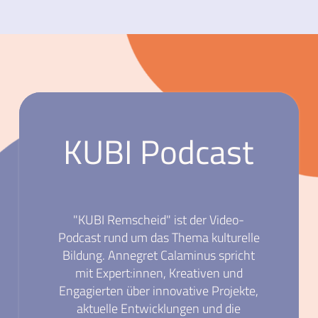
KUBI Podcast
"KUBI Remscheid" ist der Video-
Podcast rund um das Thema kulturelle
Bildung. Annegret Calaminus spricht
mit Expert:innen, Kreativen und
Engagierten über innovative Projekte,
aktuelle Entwicklungen und die